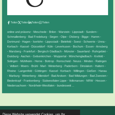
Teilen
Teilen
Teilen
Teilen
online und präsenz - Meschede - Brilon - Warstein - Lippstadt - Sundern -
Schmallenberg - Bad Fredeburg - Siegen - Olpe - Olsberg - Bigge - Hamm -
Dortmund - Hagen - Iserlohn - Lippsstadt - Bielefeld - Soest - Schwerte - Unna -
Korbach - Kassel - Düsseldorf - Köln - Leverkusen - Bochum - Essen - Arnsberg
- Marsberg - Frankfurt - Bergisch Gladbach - Münster - Sauerland - Ruhrgebiet -
Duisburg - Aachen - Gelsenkirchen - Wuppertal - Mönchengladbach - Krefeld -
Solingen - Mühlheim - Herne - Bottrop - Remscheid - Neuss - Minden - Ratingen
- Velbert - Moers - Brühl - Marl - Winterberg - Paderborn - Dinslaken - Haltern -
Rheine - Langenfeld - Göttingen - Kassel - Korbach - Willingen - Gießen - Hanau
- Marburg - Winterberg - Allendorf - Bad Arolsen - Bad Wildungen - Bad Zwesten -
Biedenkopf - Frankenberg - Südwestfalen Lippe - Volkmarsen - NRW - Hessen -
Niedersachsen - Nordrhein-Westfalen - bundesweit ...
© 2020 Schriftdolmetscher Sauerland / Marion Jäger
Diese Website verwendet Cookies, um Ihr