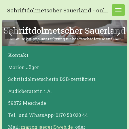
Zum
Schriftdolmetscher Sauerland - online und präsenz -
Hauptinhalt
springen
Schriftdolmetscher Sauerland
Kommunikationsunterstützung für hörgeschädigte Menschen
Kontakt
Marion Jäger
Schriftdolmetscherin DSB-zertifiziert
Audioberaterin i.A.
59872 Meschede
Tel. und WhatsApp: 0170 58 020 44
Mail:
marion.jaeger@web.de
oder