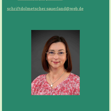
schriftdolmetscher.sauerland@web.de